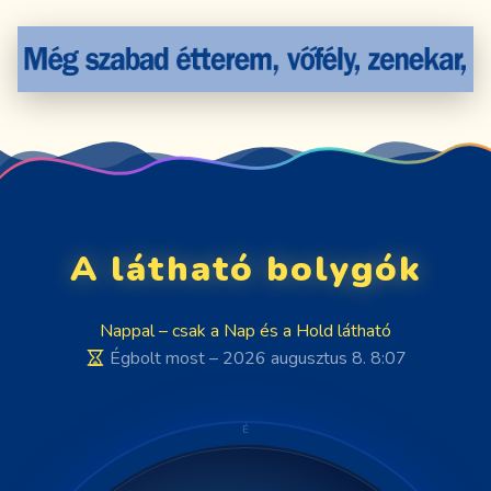
A látható bolygók
Nappal – csak a Nap és a Hold látható
Égbolt most – 2026 augusztus 8. 8:07
É