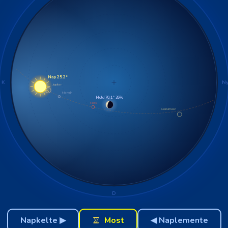
Nap 25.2°
K
N
Jupiter
Merkúr
Hold 70.1° 26%
Mars
Szaturnusz
D
Napkelte ▶
Most
◀ Naplemente