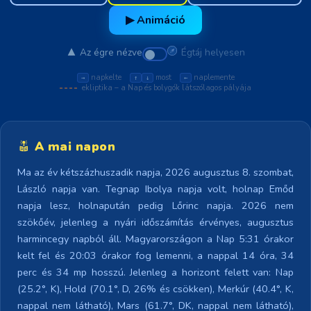
▶ Animáció
Az égre nézve
Égtáj helyesen
napkelte
most
naplemente
→
↑
↓
←
ekliptika – a Nap és bolygók látszólagos pályája
A mai napon
Ma az év kétszázhuszadik napja, 2026 augusztus 8. szombat,
László napja van. Tegnap Ibolya napja volt, holnap Emőd
napja lesz, holnapután pedig Lőrinc napja. 2026 nem
szökőév, jelenleg a nyári időszámítás érvényes, augusztus
harmincegy napból áll. Magyarországon a Nap 5:31 órakor
kelt fel és 20:03 órakor fog lemenni, a nappal 14 óra, 34
perc és 34 mp hosszú. Jelenleg a horizont felett van: Nap
(25.2°, K), Hold (70.1°, D, 26% és csökken), Merkúr (40.4°, K,
nappal nem látható), Mars (61.7°, DK, nappal nem látható),