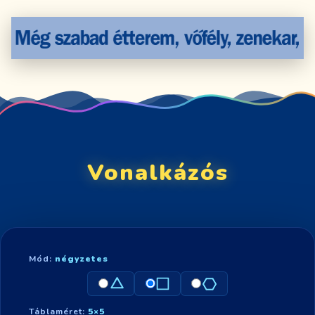
Vonalkázós
Mód:
négyzetes
Táblaméret:
5×5