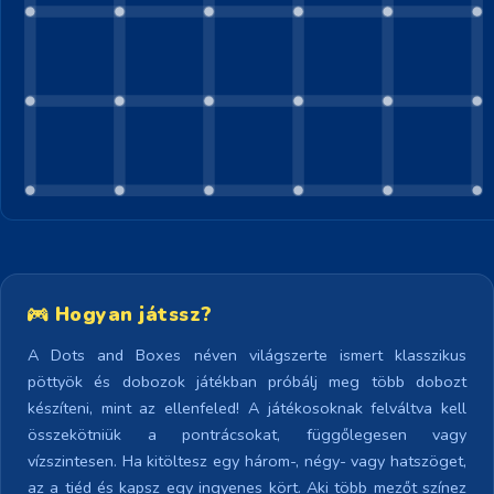
Hogyan játssz?
A Dots and Boxes néven világszerte ismert klasszikus
pöttyök és dobozok játékban próbálj meg több dobozt
készíteni, mint az ellenfeled! A játékosoknak felváltva kell
összekötniük a pontrácsokat, függőlegesen vagy
vízszintesen. Ha kitöltesz egy három-, négy- vagy hatszöget,
az a tiéd és kapsz egy ingyenes kört. Aki több mezőt színez