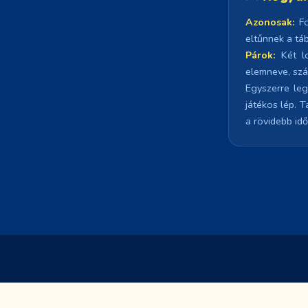
Azonosak:
Fo
eltűnnek a táb
Párok:
Két lo
elemneve, szá
Egyszerre leg
játékos lép. 
a rövidebb idő