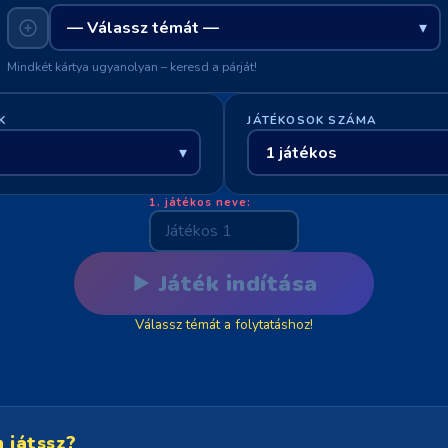
Mindkét kártya ugyanolyan – keresd a párját!
K
JÁTÉKOSOK SZÁMA
1. játékos neve:
Játék indítása
Válassz témát a folytatáshoz!
 játssz?