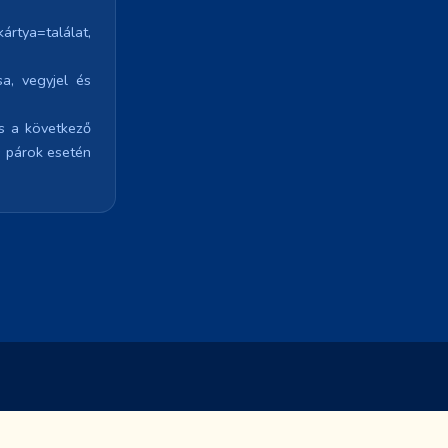
ártya=találat,
a, vegyjel és
és a következő
s párok esetén