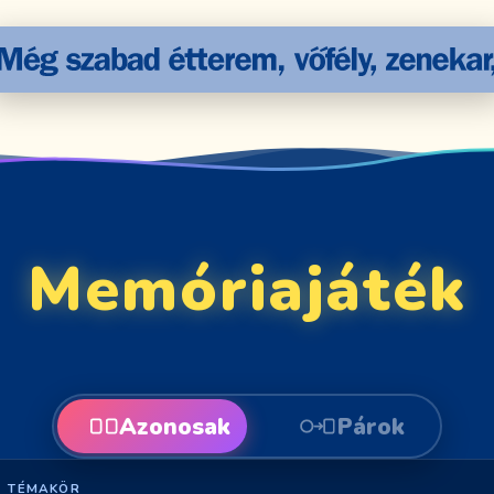
Memóriajáték
Azonosak
Párok
TÉMAKÖR