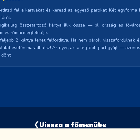
rdítsd fel a kártyákat és keresd az egyező párokat! Két egyforma k
láról.
gikailag összetartozó kártya illik össze — pl. ország és főváros
m és római megfelelője.
feljebb 2 kártya lehet felfordítva. Ha nem párok, visszafordulnak 
Találat esetén maradhatsz! Az nyer, aki a legtöbb párt gyűjti — azono
 dönt.
❮
Vissza a főmenübe
Szórakoztató tanulás fiataloknak · 2026