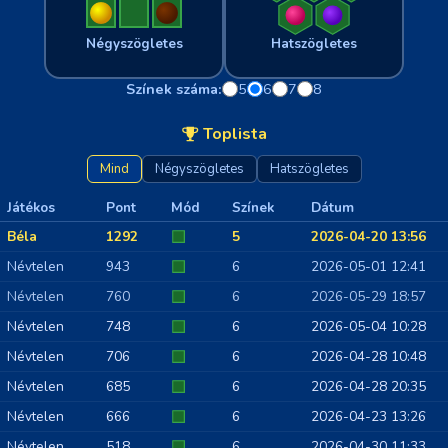
Négyszögletes
Hatszögletes
Színek száma:
5
6
7
8
Toplista
Mind
Négyszögletes
Hatszögletes
Játékos
Pont
Mód
Színek
Dátum
Béla
1292
5
2026-04-20 13:56
Névtelen
943
6
2026-05-01 12:41
Névtelen
760
6
2026-05-29 18:57
Névtelen
748
6
2026-05-04 10:28
Névtelen
706
6
2026-04-28 10:48
Névtelen
685
6
2026-04-28 20:35
Névtelen
666
6
2026-04-23 13:26
Névtelen
518
6
2026-04-30 11:33