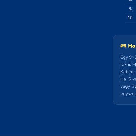
9.
10.
Ho
Egy 9×9
rakni. 
Kattint
Ha 5 va
vagy át
egyszer