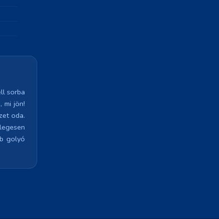
ll sorba
 mi jön!
zet oda.
őlegesen
bb golyó