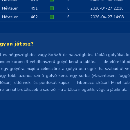
Névtelen
491
6
2026-04-27 22:16
Névtelen
462
6
2026-04-27 14:08
gyan játssz?
-es négyszögletes vagy 5×5×5-ös hatszögletes táblán golyókat ke
Minden körben 3 véletlenszerű golyó kerül a táblára — de előre látod,
s egy golyóra, majd a célmezőre: a golyó oda ugrik, ha szabad út ve
gy több azonos színű golyó kerül egy sorba (vízszintesen, függ
lósan), eltűnnek, és pontokat kapsz — Fibonacci-skálán! Minél tö
re, annál brutálisabb a szorzó. Ha a tábla megtelik, vége a játéknak.