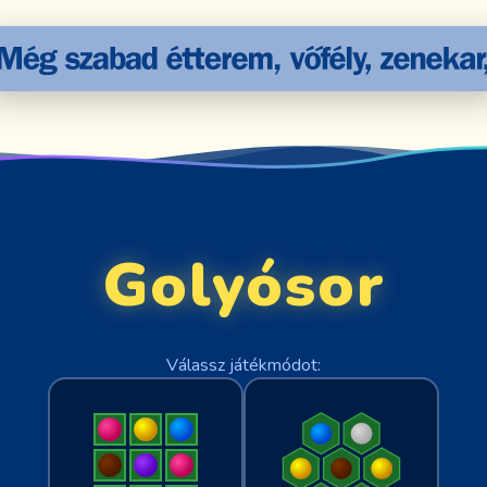
Golyósor
Válassz játékmódot: