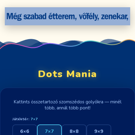
Dots Mania
Kattints összetartozó szomszédos golyókra — minél
több, annál több pont!
Játéktér:
7×7
6×6
7×7
8×8
9×9