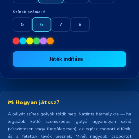
Színek száma:
6
5
6
7
8
Játék indítása →
Hogyan játssz?
A pályát színes golyók töltik meg. Kattints bármelyikre — ha
legalább kettő szomszédos golyó ugyanolyan színű
(vízszintesen vagy függőlegesen), az egész csoport eltűnik,
és a felettük lévők leesnek. Minél nagyobb csoportot